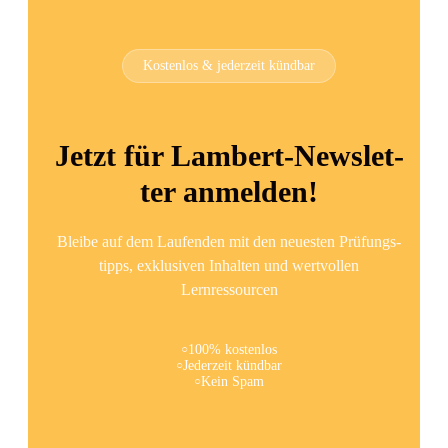
Kos­ten­los & jeder­zeit kündbar
Jetzt für Lam­bert-News­let­
ter anmelden!
Blei­be auf dem Lau­fen­den mit den neu­es­ten Prü­fungs­
tipps, exklu­si­ven Inhal­ten und wert­vol­len
Lernressourcen
100% kos­ten­los
Jeder­zeit kündbar
Kein Spam