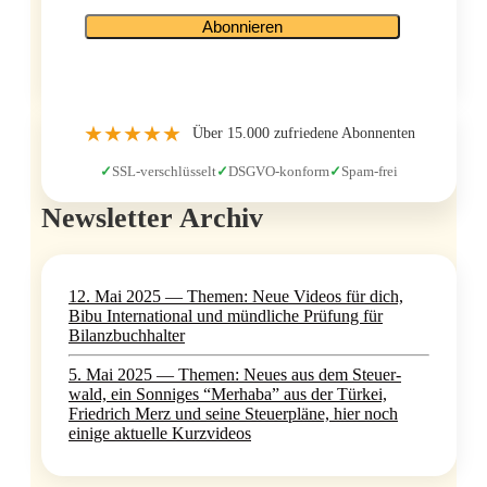
★
★
★
★
★
Über 15.000 zufrie­de­ne Abonnenten
SSL-ver­schlüs­selt
DSGVO-kon­form
Spam-frei
News­let­ter Archiv
12. Mai 2025 — The­men: Neue Vide­os für dich,
Bibu Inter­na­tio­nal und münd­li­che Prü­fung für
Bilanzbuchhalter
5. Mai 2025 — The­men: Neu­es aus dem Steu­er­
wald, ein Son­ni­ges “Mer­ha­ba” aus der Tür­kei,
Fried­rich Merz und sei­ne Steu­er­plä­ne, hier noch
eini­ge aktu­el­le Kurzvideos