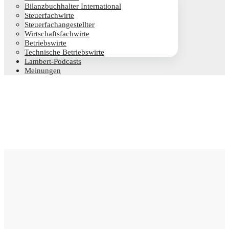
Bilanz­buch­hal­ter International
Steu­er­fach­wir­te
Steu­er­fach­an­ge­stell­ter
Wirt­schafts­fach­wir­te
Betriebs­wir­te
Tech­ni­sche Betriebswirte
Lam­­bert-Pod­­casts
Mei­nun­gen