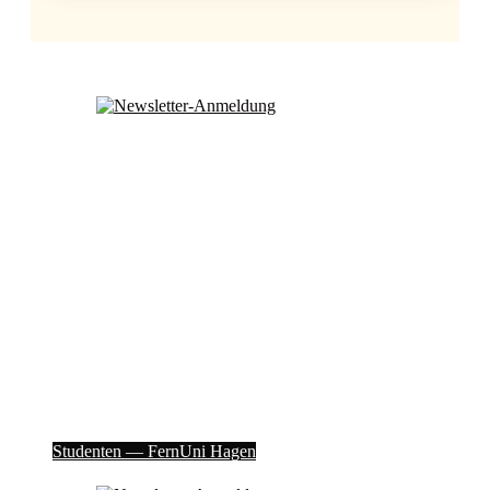
Stu­den­ten — Fern­Uni Hagen