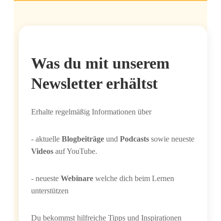
Was du mit unse­rem
News­let­ter erhältst
Erhal­te regel­mä­ßig Infor­ma­tio­nen über
- aktu­el­le
Blog­bei­trä­ge
und
Pod­casts
sowie neu­es­te
Vide­os
auf YouTube.
- neu­es­te
Web­i­na­re
wel­che dich beim Ler­nen
unterstützen
Du bekommst hilf­rei­che Tipps und Inspi­ra­tio­nen