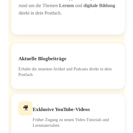
rund um die The­men
Ler­nen
und
digi­ta­le Bil­dung
direkt in dein Postfach.
Aktu­el­le Blogbeiträge
Erhal­te die neu­es­ten Arti­kel und Pod­casts direkt in dein
Postfach
🎥
Exklu­si­ve YouTube-Videos
Frü­her Zugang zu neu­en Video-Tuto­ri­als und
Lernmaterialien