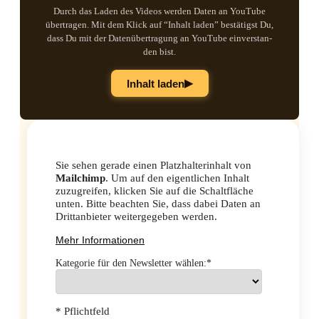
Durch das Laden des Vide­os wer­den Daten an You­Tube
über­tra­gen. Mit dem Klick auf “Inhalt laden” bestä­tigst Du,
dass Du mit der Daten­über­tra­gung an You­Tube ein­ver­stan­
den bist.
▶
Inhalt laden
Sie sehen gerade einen Platzhalterinhalt von
Mailchimp
. Um auf den eigentlichen Inhalt
zuzugreifen, klicken Sie auf die Schaltfläche
unten. Bitte beachten Sie, dass dabei Daten an
Drittanbieter weitergegeben werden.
Mehr Informationen
Kate­go­rie für den News­let­ter wäh­len:*
* Pflichtfeld