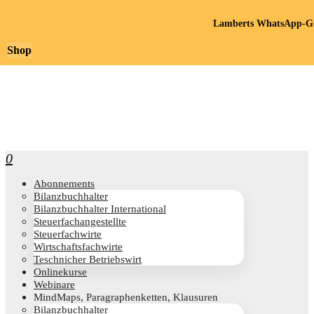
Lamberts WhatsApp-Gr
Shop
0
Abon­ne­ments
Bilanz­buch­hal­ter
Bilanz­buch­hal­ter International
Steu­er­fach­an­ge­stell­te
Steu­er­fach­wir­te
Wirt­schafts­fach­wir­te
Teschni­cher Betriebswirt
Online­kur­se
Web­i­na­re
Mind­Maps, Para­gra­phen­ket­ten, Klausuren
Bilanz­buch­hal­ter