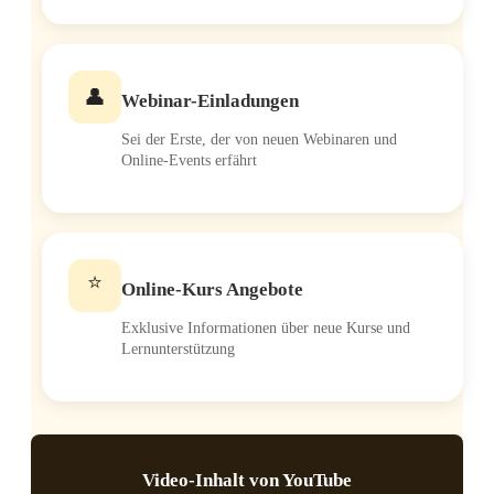
👤
Web­i­nar-Ein­la­dun­gen
Sei der Ers­te, der von neu­en Web­i­na­ren und
Online-Events erfährt
⭐
Online-Kurs Ange­bo­te
Exklu­si­ve Infor­ma­tio­nen über neue Kur­se und
Lernunterstützung
Video-Inhalt von YouTube